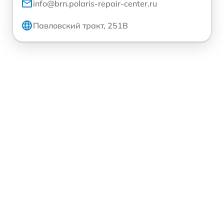
info@brn.polaris-repair-center.ru
Павловский тракт, 251В