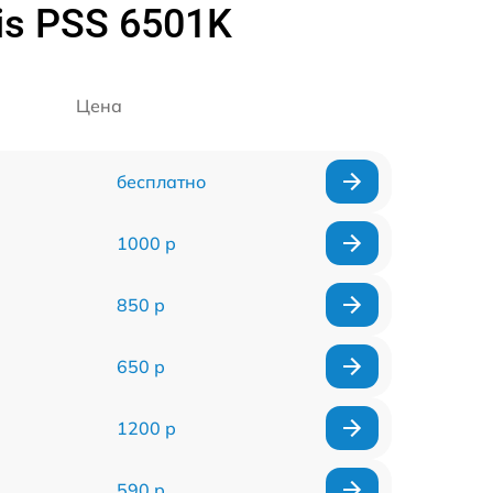
is PSS 6501K
Цена
бесплатно
1000 р
850 р
650 р
1200 р
590 р