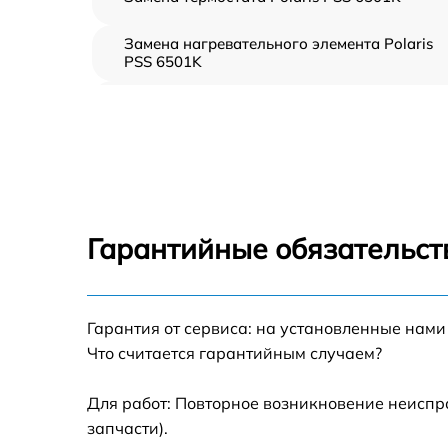
Замена нагревательного элемента Polaris
PSS 6501K
Замена пароклапана Polaris PSS 6501K
Замена клапана давления Polaris PSS 6501
Чистка системы генерации пара Polaris PSS
6501K
Гарантийные обязательст
Профилактическая чистка Polaris PSS 6501
Корпусный ремонт (замена резинок,
Гарантия от сервиса: на установленные нами
креплений, кнопок) Polaris PSS 6501K
Что считается гарантийным случаем?
Очистка подошвы утюга Polaris PSS 6501K
Для работ: Повторное возникновение неиспр
запчасти).
Замена шнура питания Polaris PSS 6501K