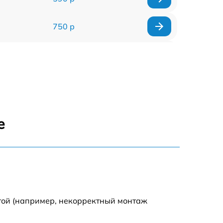
750 р
590 р
590 р
1500 р
е
550 р
450 р
500 р
той (например, некорректный монтаж
590 р