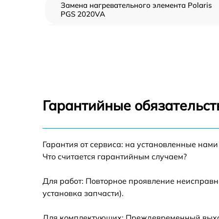
Замена нагревательного элемента Polaris
PGS 2020VA
Замена пароклапана Polaris PGS 2020VA
Замена клапана давления Polaris PGS
2020VA
Чистка системы генерации пара Polaris PGS
2020VA
Гарантийные обязательст
Профилактическая чистка Polaris PGS
2020VA
Корпусный ремонт (замена резинок,
Гарантия от сервиса: на установленные нами
креплений, кнопок) Polaris PGS 2020VA
Что считается гарантийным случаем?
Очистка подошвы утюга Polaris PGS 2020V
Для работ: Повторное проявление неисправн
установка запчасти).
Замена шнура питания Polaris PGS 2020VA
Для комплектующих: Преждевременный выход 