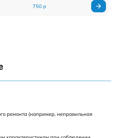
750 р
590 р
590 р
1500 р
е
550 р
450 р
500 р
ого ремонта (например, неправильная
590 р
ным характеристикам при соблюдении