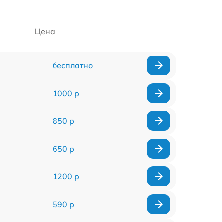
Цена
бесплатно
1000 р
850 р
650 р
1200 р
590 р