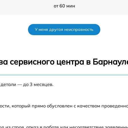
от 60 мин
от 60 мин
У меня другая неисправность
от 60 мин
от 60 мин
ва сервисного центра в Барнаул
от 60 мин
 детали — до 3 месяцев.
от 60 мин
A
от 60 мин
ости, который прямо обусловлен с качеством проведенн
от 60 мин
из строя, отказ в работе или несоответствие заявлен