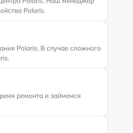
центра Polaris. Наш менеджер
йства Polaris.
ния Polaris. В случае сложного
is.
время ремонта и займемся