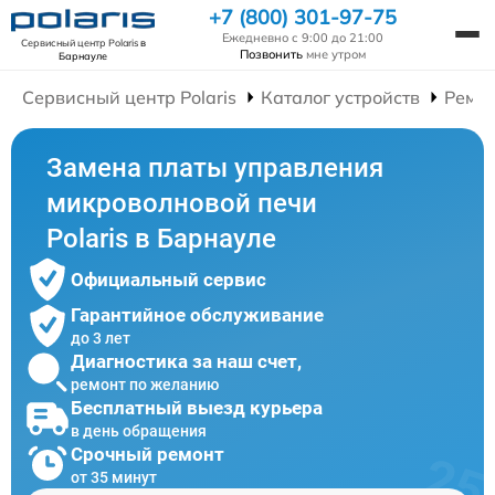
+7 (800) 301-97-75
Ежедневно с 9:00 до 21:00
Сервисный центр Polaris
в
Позвонить
мне утром
Барнауле
Сервисный центр Polaris
Каталог устройств
Ремо
Замена платы управления
микроволновой печи
Polaris в Барнауле
Официальный сервис
Гарантийное обслуживание
до 3 лет
Диагностика за наш счет,
ремонт по желанию
Бесплатный выезд курьера
в день обращения
Срочный ремонт
от 35 минут