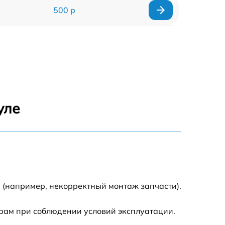
500 р
500 р
450 р
500 р
уле
500 р
500 р
500 р
 (например, некорректный монтаж запчасти).
590 р
рам при соблюдении условий эксплуатации.