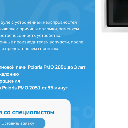
науле с устранением неисправностей
выявляем причины поломки, заменяем
ботоспособность устройства.
анные производителем запчасти, после
 и предоставляем гарантию.
новой печи Polaris PMO 2051 до 3 лет
 желанию
бращения
Polaris PMO 2051 от 35 минут
я со специалистом
Оставить заявку