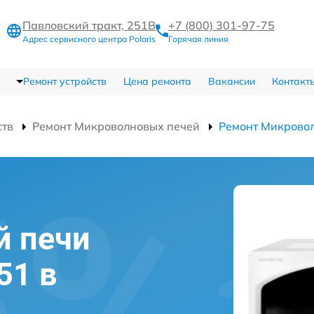
Павловский тракт, 251В
+7 (800) 301-97-75
Адрес сервисного центра Polaris
Горячая линия
Ремонт устройств
Цена ремонта
Вакансии
Контакт
ств
Ремонт Микроволновых печей
Ремонт Микрово
й печи
51 в