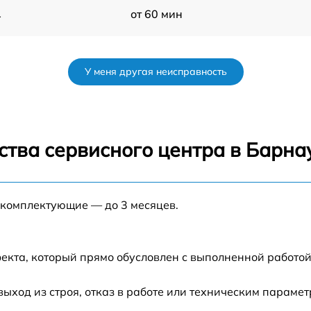
1
от 60 мин
от 60 мин
У меня другая неисправность
от 60 мин
от 60 мин
ства сервисного центра в Барна
от 60 мин
 комплектующие — до 3 месяцев.
от 60 мин
от 60 мин
екта, который прямо обусловлен с выполненной работой
1
от 60 мин
ход из строя, отказ в работе или техническим парамет