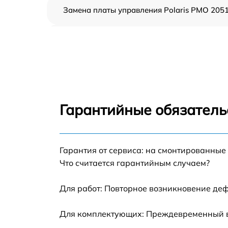
Замена платы управления Polaris PMO 205
Ремонт платы управления (восстановление)
Polaris PMO 2051
Замена датчиков Polaris PMO 2051
Замена вентилятора Polaris PMO 2051
Гарантийные обязатель
Ремонт магнетрона Polaris PMO 2051
Гарантия от сервиса: на смонтированные
Ремонт волновода Polaris PMO 2051
Что считается гарантийным случаем?
Ремонт переключателей режимов Polaris
PMO 2051
Для работ: Повторное возникновение деф
Замена блока управления Polaris PMO 205
Для комплектующих: Преждевременный вы