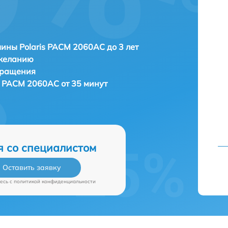
ны Polaris PACM 2060AC до 3 лет
 желанию
бращения
 PACM 2060AC от 35 минут
я со специалистом
Оставить заявку
есь c
политикой конфиденциальности