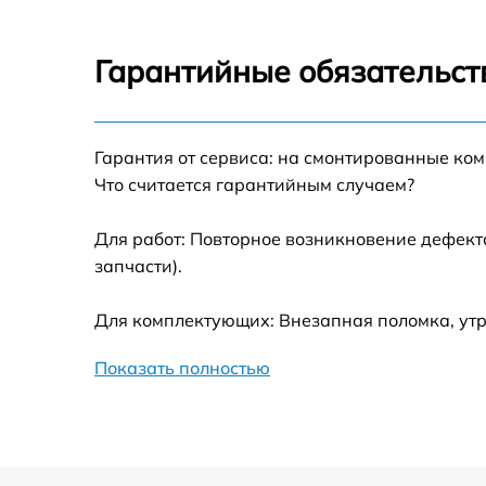
Замена помпы Polaris PACM 2060AC
Гарантийные обязательст
Замена жерновов Polaris PACM 2060AC
Замена заварного механизма Polaris PACM
Гарантия от сервиса: на смонтированные ко
2060AC
Что считается гарантийным случаем?
Замена бойлера Polaris PACM 2060AC
Для работ: Повторное возникновение дефект
запчасти).
Замена клапана пара Polaris PACM 2060AC
Для комплектующих: Внезапная поломка, утр
Замена бака воды Polaris PACM 2060AC
Показать полностью
Замена гидросистемы Polaris PACM 2060AC
Замена редуктора в сборе Polaris PACM
2060AC