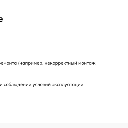
1000 р
е
1000 р
1000 р
1000 р
 ремонта (например, некорректный монтаж
2500 р
и соблюдении условий эксплуатации.
800 р
1000 р
4000 р